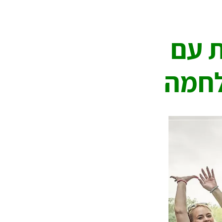
 עם
לחמה